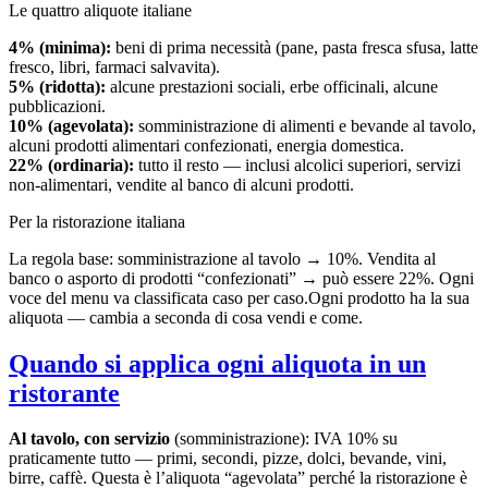
Le quattro aliquote italiane
4% (minima):
beni di prima necessità (pane, pasta fresca sfusa, latte
fresco, libri, farmaci salvavita).
5% (ridotta):
alcune prestazioni sociali, erbe officinali, alcune
pubblicazioni.
10% (agevolata):
somministrazione di alimenti e bevande al tavolo,
alcuni prodotti alimentari confezionati, energia domestica.
22% (ordinaria):
tutto il resto — inclusi alcolici superiori, servizi
non-alimentari, vendite al banco di alcuni prodotti.
Per la ristorazione italiana
La regola base: somministrazione al tavolo → 10%. Vendita al
banco o asporto di prodotti “confezionati” → può essere 22%. Ogni
voce del menu va classificata caso per caso.Ogni prodotto ha la sua
aliquota — cambia a seconda di cosa vendi e come.
Quando si applica ogni aliquota in un
ristorante
Al tavolo, con servizio
(somministrazione): IVA 10% su
praticamente tutto — primi, secondi, pizze, dolci, bevande, vini,
birre, caffè. Questa è l’aliquota “agevolata” perché la ristorazione è