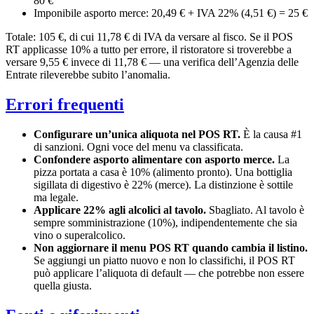
80 €
Imponibile asporto merce: 20,49 € + IVA 22% (4,51 €) = 25 €
Totale: 105 €, di cui 11,78 € di IVA da versare al fisco. Se il POS
RT applicasse 10% a tutto per errore, il ristoratore si troverebbe a
versare 9,55 € invece di 11,78 € — una verifica dell’Agenzia delle
Entrate rileverebbe subito l’anomalia.
Errori frequenti
Configurare un’unica aliquota nel POS RT.
È la causa #1
di sanzioni. Ogni voce del menu va classificata.
Confondere asporto alimentare con asporto merce.
La
pizza portata a casa è 10% (alimento pronto). Una bottiglia
sigillata di digestivo è 22% (merce). La distinzione è sottile
ma legale.
Applicare 22% agli alcolici al tavolo.
Sbagliato. Al tavolo è
sempre somministrazione (10%), indipendentemente che sia
vino o superalcolico.
Non aggiornare il menu POS RT quando cambia il listino.
Se aggiungi un piatto nuovo e non lo classifichi, il POS RT
può applicare l’aliquota di default — che potrebbe non essere
quella giusta.