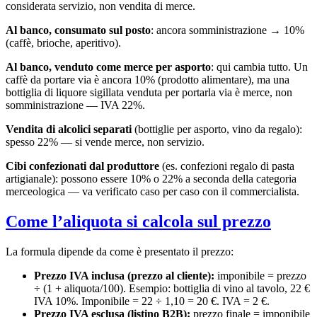
considerata servizio, non vendita di merce.
Al banco, consumato sul posto
: ancora somministrazione → 10%
(caffè, brioche, aperitivo).
Al banco, venduto come merce per asporto
: qui cambia tutto. Un
caffè da portare via è ancora 10% (prodotto alimentare), ma una
bottiglia di liquore sigillata venduta per portarla via è merce, non
somministrazione — IVA 22%.
Vendita di alcolici separati
(bottiglie per asporto, vino da regalo):
spesso 22% — si vende merce, non servizio.
Cibi confezionati dal produttore
(es. confezioni regalo di pasta
artigianale): possono essere 10% o 22% a seconda della categoria
merceologica — va verificato caso per caso con il commercialista.
Come l’aliquota si calcola sul prezzo
La formula dipende da come è presentato il prezzo:
Prezzo IVA inclusa (prezzo al cliente):
imponibile = prezzo
÷ (1 + aliquota/100). Esempio: bottiglia di vino al tavolo, 22 €
IVA 10%. Imponibile = 22 ÷ 1,10 = 20 €. IVA = 2 €.
Prezzo IVA esclusa (listino B2B):
prezzo finale = imponibile