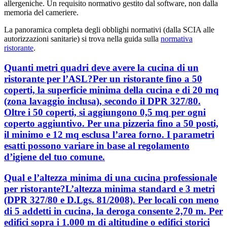
allergeniche. Un requisito normativo gestito dal software, non dalla
memoria del cameriere.
La panoramica completa degli obblighi normativi (dalla SCIA alle
autorizzazioni sanitarie) si trova nella guida sulla
normativa
ristorante
.
Quanti metri quadri deve avere la cucina di un
ristorante per l’ASL?Per un ristorante fino a 50
coperti, la superficie minima della cucina e di 20 mq
(zona lavaggio inclusa), secondo il DPR 327/80.
Oltre i 50 coperti, si aggiungono 0,5 mq per ogni
coperto aggiuntivo. Per una pizzeria fino a 50 posti,
il minimo e 12 mq esclusa l’area forno. I parametri
esatti possono variare in base al regolamento
d’igiene del tuo comune.
Qual e l’altezza minima di una cucina professionale
per ristorante?L’altezza minima standard e 3 metri
(DPR 327/80 e D.Lgs. 81/2008). Per locali con meno
di 5 addetti in cucina, la deroga consente 2,70 m. Per
edifici sopra i 1.000 m di altitudine o edifici storici