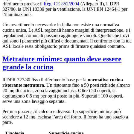
riferimento preciso: il
Reg. CE 852/2004
(Allegato II), il DPR
327/80, la UNI 10339 per la ventilazione, la UNI EN 12464-1 per
l’illuminazione.
Un avvertimento necessario: in Italia non esiste una normativa
cucina unica. Le ASL regionali hanno margini di interpretazione, e i
regolamenti comunali possono aggiungere vincoli. Quello che trovi
qui sono i parametri più diffusi e documentati. Il confronto con la tua
ASL locale resta obbligatorio prima di firmare qualsiasi contratto.
Metrature minime: quanto deve essere
grande la cucina
Il DPR 327/80 fissa il riferimento base per la
normativa cucina
ristorante metratura
. Un ristorante fino a 50 posti richiede almeno
20 mq di cucina, zona lavaggio inclusa. Oltre i 50 coperti, si
aggiungono 0,5 mq per ogni posto in più. Superati i 100 coperti,
serve una zona lavaggio separata.
Per una pizzeria, il calcolo e diverso. La superficie minima può
scendere a 12 mq, esclusa l’area del forno. Il forno ha uno spazio a
parte.
Tipologia
Superficie cucina