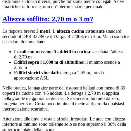
distribuita su locali diversi, purche funzionalmente collegati. Serve
una richiesta formale, non un’interpretazione personale.
Altezza soffitto: 2,70 m o 3 m?
La risposta breve:
3 metri
. L’
altezza cucina ristorante
standard,
secondo il DPR 327/80 e il D.Lgs. 81/2008, e di 3 m. Ma ci sono tre
eccezioni documentate:
Locali con massimo 5 addetti in cucina
: accettata l’altezza
di 2,70 m
Edifici sopra i 1.000 m di altitudine
: il minimo scende a
2,55 m
Edifici storici vincolati
: deroga a 2,55 m, previa
approvazione ASL
Nella pratica, la maggior parte dei ristoranti italiani con meno di 80
coperti ha cucine con 4-5 addetti. La deroga a 2,70 m si applica
nella grande maggioranza dei casi. Se stai ristrutturando da zero,
progetta per 3 m. Costa poco in più e ti mette al riparo da qualsiasi
interpretazione restrittiva.
Attenzione alle travi a vista e ai solai irregolari. Le aree con altezza
inferiore al minimo sono tollerate solo se non superano il 30% della
superficie totale della cucina.