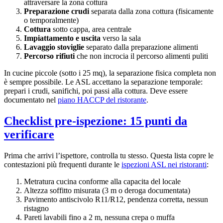
attraversare la zona cottura
Preparazione crudi
separata dalla zona cottura (fisicamente
o temporalmente)
Cottura
sotto cappa, area centrale
Impiattamento e uscita
verso la sala
Lavaggio stoviglie
separato dalla preparazione alimenti
Percorso rifiuti
che non incrocia il percorso alimenti puliti
In cucine piccole (sotto i 25 mq), la separazione fisica completa non
è sempre possibile. Le ASL accettano la separazione temporale:
prepari i crudi, sanifichi, poi passi alla cottura. Deve essere
documentato nel
piano HACCP del ristorante
.
Checklist pre-ispezione: 15 punti da
verificare
Prima che arrivi l’ispettore, controlla tu stesso. Questa lista copre le
contestazioni più frequenti durante le
ispezioni ASL nei ristoranti
:
Metratura cucina conforme alla capacita del locale
Altezza soffitto misurata (3 m o deroga documentata)
Pavimento antiscivolo R11/R12, pendenza corretta, nessun
ristagno
Pareti lavabili fino a 2 m, nessuna crepa o muffa