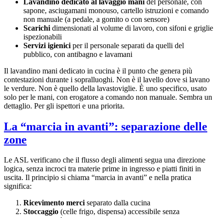
Lavandino dedicato al lavaggio mani
del personale, con
sapone, asciugamani monouso, cartello istruzioni e comando
non manuale (a pedale, a gomito o con sensore)
Scarichi
dimensionati al volume di lavoro, con sifoni e griglie
ispezionabili
Servizi igienici
per il personale separati da quelli del
pubblico, con antibagno e lavamani
Il lavandino mani dedicato in cucina è il punto che genera più
contestazioni durante i sopralluoghi. Non è il lavello dove si lavano
le verdure. Non è quello della lavastoviglie. È uno specifico, usato
solo per le mani, con erogatore a comando non manuale. Sembra un
dettaglio. Per gli ispettori e una priorita.
La “marcia in avanti”: separazione delle
zone
Le ASL verificano che il flusso degli alimenti segua una direzione
logica, senza incroci tra materie prime in ingresso e piatti finiti in
uscita. Il principio si chiama “marcia in avanti” e nella pratica
significa:
Ricevimento merci
separato dalla cucina
Stoccaggio
(celle frigo, dispensa) accessibile senza