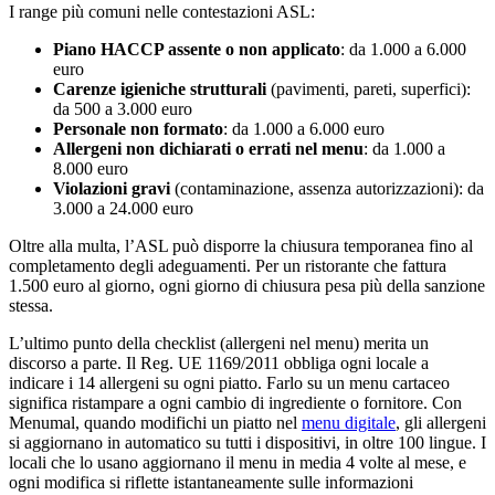
I range più comuni nelle contestazioni ASL:
Piano HACCP assente o non applicato
: da 1.000 a 6.000
euro
Carenze igieniche strutturali
(pavimenti, pareti, superfici):
da 500 a 3.000 euro
Personale non formato
: da 1.000 a 6.000 euro
Allergeni non dichiarati o errati nel menu
: da 1.000 a
8.000 euro
Violazioni gravi
(contaminazione, assenza autorizzazioni): da
3.000 a 24.000 euro
Oltre alla multa, l’ASL può disporre la chiusura temporanea fino al
completamento degli adeguamenti. Per un ristorante che fattura
1.500 euro al giorno, ogni giorno di chiusura pesa più della sanzione
stessa.
L’ultimo punto della checklist (allergeni nel menu) merita un
discorso a parte. Il Reg. UE 1169/2011 obbliga ogni locale a
indicare i 14 allergeni su ogni piatto. Farlo su un menu cartaceo
significa ristampare a ogni cambio di ingrediente o fornitore. Con
Menumal, quando modifichi un piatto nel
menu digitale
, gli allergeni
si aggiornano in automatico su tutti i dispositivi, in oltre 100 lingue. I
locali che lo usano aggiornano il menu in media 4 volte al mese, e
ogni modifica si riflette istantaneamente sulle informazioni