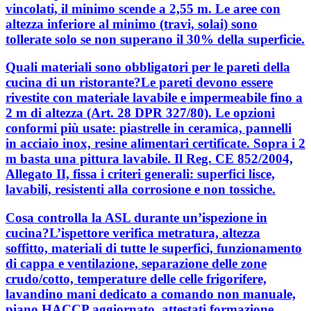
vincolati, il minimo scende a 2,55 m. Le aree con
altezza inferiore al minimo (travi, solai) sono
tollerate solo se non superano il 30% della superficie.
Quali materiali sono obbligatori per le pareti della
cucina di un ristorante?Le pareti devono essere
rivestite con materiale lavabile e impermeabile fino a
2 m di altezza (Art. 28 DPR 327/80). Le opzioni
conformi più usate: piastrelle in ceramica, pannelli
in acciaio inox, resine alimentari certificate. Sopra i 2
m basta una pittura lavabile. Il Reg. CE 852/2004,
Allegato II, fissa i criteri generali: superfici lisce,
lavabili, resistenti alla corrosione e non tossiche.
Cosa controlla la ASL durante un’ispezione in
cucina?L’ispettore verifica metratura, altezza
soffitto, materiali di tutte le superfici, funzionamento
di cappa e ventilazione, separazione delle zone
crudo/cotto, temperature delle celle frigorifere,
lavandino mani dedicato a comando non manuale,
piano HACCP aggiornato, attestati formazione