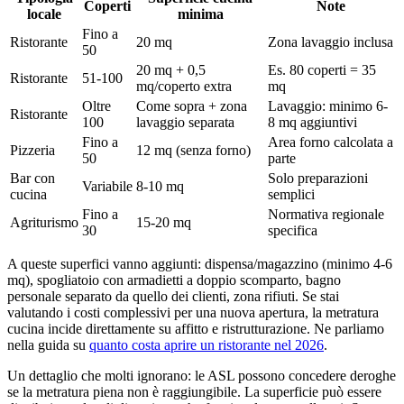
Coperti
Note
locale
minima
Fino a
Ristorante
20 mq
Zona lavaggio inclusa
50
20 mq + 0,5
Es. 80 coperti = 35
Ristorante
51-100
mq/coperto extra
mq
Oltre
Come sopra + zona
Lavaggio: minimo 6-
Ristorante
100
lavaggio separata
8 mq aggiuntivi
Fino a
Area forno calcolata a
Pizzeria
12 mq (senza forno)
50
parte
Bar con
Solo preparazioni
Variabile
8-10 mq
cucina
semplici
Fino a
Normativa regionale
Agriturismo
15-20 mq
30
specifica
A queste superfici vanno aggiunti: dispensa/magazzino (minimo 4-6
mq), spogliatoio con armadietti a doppio scomparto, bagno
personale separato da quello dei clienti, zona rifiuti. Se stai
valutando i costi complessivi per una nuova apertura, la metratura
cucina incide direttamente su affitto e ristrutturazione. Ne parliamo
nella guida su
quanto costa aprire un ristorante nel 2026
.
Un dettaglio che molti ignorano: le ASL possono concedere deroghe
se la metratura piena non è raggiungibile. La superficie può essere