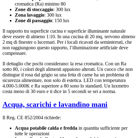
cromatica (Ra) minimo 80
Zone di stoccaggio
: 300 lux
Zona lavaggio
: 300 lux
Zone di passaggio
: 150 lux
Il rapporto tra superficie cucina e superficie illuminante naturale
deve essere di almeno 1:10. In una cucina di 20 mq, servono almeno
2 mq di finestre o lucernari. Per i locali ricavati da seminterrati, che
non raggiungono questo rapporto, l’illuminazione artificiale deve
compensare.
Il dettaglio che pochi considerano: la resa cromatica. Con un Ra
sotto 80, i colori degli alimenti appaiono alterati. Un cuoco che non
distingue il rosa dal grigio su una fetta di carne ha un problema di
sicurezza alimentare, non solo di estetica. LED con temperatura
4.000-5.000K e Ra superiore a 80 sono lo standard. Un luxmetro
costa meno di 30 euro e ti dice in 5 secondi se sei a norma.
Acqua, scarichi e lavandino mani
Il Reg. CE 852/2004 richiede:
Acqua potabile calda e fredda
in quantita sufficiente per
tutte le operazioni