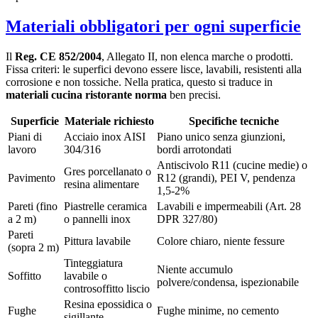
Materiali obbligatori per ogni superficie
Il
Reg. CE 852/2004
, Allegato II, non elenca marche o prodotti.
Fissa criteri: le superfici devono essere lisce, lavabili, resistenti alla
corrosione e non tossiche. Nella pratica, questo si traduce in
materiali cucina ristorante norma
ben precisi.
Superficie
Materiale richiesto
Specifiche tecniche
Piani di
Acciaio inox AISI
Piano unico senza giunzioni,
lavoro
304/316
bordi arrotondati
Antiscivolo R11 (cucine medie) o
Gres porcellanato o
Pavimento
R12 (grandi), PEI V, pendenza
resina alimentare
1,5-2%
Pareti (fino
Piastrelle ceramica
Lavabili e impermeabili (Art. 28
a 2 m)
o pannelli inox
DPR 327/80)
Pareti
Pittura lavabile
Colore chiaro, niente fessure
(sopra 2 m)
Tinteggiatura
Niente accumulo
Soffitto
lavabile o
polvere/condensa, ispezionabile
controsoffitto liscio
Resina epossidica o
Fughe
Fughe minime, no cemento
sigillante