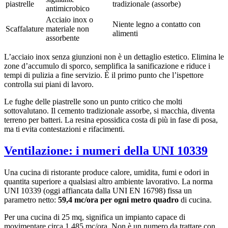
piastrelle
tradizionale (assorbe)
antimicrobico
Acciaio inox o
Niente legno a contatto con
Scaffalature
materiale non
alimenti
assorbente
L’acciaio inox senza giunzioni non è un dettaglio estetico. Elimina le
zone d’accumulo di sporco, semplifica la sanificazione e riduce i
tempi di pulizia a fine servizio. È il primo punto che l’ispettore
controlla sui piani di lavoro.
Le fughe delle piastrelle sono un punto critico che molti
sottovalutano. Il cemento tradizionale assorbe, si macchia, diventa
terreno per batteri. La resina epossidica costa di più in fase di posa,
ma ti evita contestazioni e rifacimenti.
Ventilazione: i numeri della UNI 10339
Una cucina di ristorante produce calore, umidita, fumi e odori in
quantita superiore a qualsiasi altro ambiente lavorativo. La norma
UNI 10339 (oggi affiancata dalla UNI EN 16798) fissa un
parametro netto:
59,4 mc/ora per ogni metro quadro
di cucina.
Per una cucina di 25 mq, significa un impianto capace di
movimentare circa 1.485 mc/ora. Non è un numero da trattare con