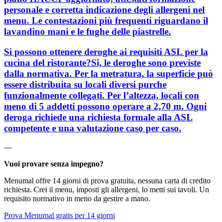
personale e corretta indicazione degli allergeni nel
menu. Le contestazioni più frequenti riguardano il
lavandino mani e le fughe delle piastrelle.
Si possono ottenere deroghe ai requisiti ASL per la
cucina del ristorante?Si, le deroghe sono previste
dalla normativa. Per la metratura, la superficie può
essere distribuita su locali diversi purche
funzionalmente collegati. Per l’altezza, locali con
meno di 5 addetti possono operare a 2,70 m. Ogni
deroga richiede una richiesta formale alla ASL
competente e una valutazione caso per caso.
—
Vuoi provare senza impegno?
Menumal offre 14 giorni di prova gratuita, nessuna carta di credito
richiesta. Crei il menu, imposti gli allergeni, lo metti sui tavoli. Un
requisito normativo in meno da gestire a mano.
Prova Menumal gratis per 14 giorni