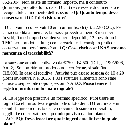
852/2004. Non esiste un formato imposto, ma il contenuto
(fornitore, prodotto, lotto, data, DDT) deve essere documentato e
recuperabile al momento dell’ispezione.
Q: Quanto tempo devo
conservare i DDT del ristorante?
I DDT vanno conservati 10 anni ai fini fiscali (art. 2220 C.C.). Per
la tracciabilità alimentare, la prassi prevede almeno 3 mesi per i
freschi, 6 mesi dopo la scadenza per i deperibili, 12 mesi dopo il
TMC per i prodotti a lunga conservazione. Il consiglio pratico:
conserva tutto per almeno 2 anni.
Q: Cosa rischio se i NAS trovano
mancanza di tracciabilità?
La sanzione amministrativa va da €750 a €4.500 (D.Lgs. 190/2006,
Art. 2). Se non ritiri un prodotto non conforme, si sale fino a
€18.000. In caso di recidiva, l’attività può essere sospesa da 10 a 20
giorni lavorativi. Nel 2025, 1.331 strutture alimentari sono state
chiuse o sequestrate dopo ispezioni NAS.
Q: Posso tenere il
registro fornitori in formato digitale?
Sì. La legge non prescrive un formato specifico. Puoi usare un
foglio Excel, un software gestionale o foto dei DDT archiviate in
cloud. L’unico requisito è che i documenti siano recuperabili,
leggibili e conservati per il periodo previsto dal tuo piano
HACCP.
Q: Devo tracciare quale ingrediente finisce in quale
piatto?