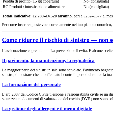
Perdita di profitto (15 gg copertura)
No (consigliata)
RC Prodotti / intossicazione alimentare
No (consigliata)
Totale indicativo: €2.780–€4.520 all’anno
, pari a €232–€377 al mes
Per come inserire queste voci correttamente nel tuo piano economico, 
Come ridurre il rischio di sinistro — non so
L’assicurazione copre i danni. La prevenzione li evita. E alcune scelte 
Il pavimento, la manutenzione, la segnaletica
La maggior parte dei sinistri in sala sono scivolate. Pavimento bagnato
sinistro, dimostrare che hai effettuato i controlli periodici riduce la tua
La formazione del personale
L’art. 2087 del Codice Civile ti espone a responsabilità civile se un di
sicurezza e i documenti di valutazione del rischio (DVR) non sono solo 
La gestione degli allergeni e il menu digitale