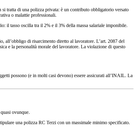
 tratta di una polizza privata: è un contributo obbligatorio versato
rativa o malattie professionali.
io: il tasso oscilla tra il 2% e il 3% della massa salariale imponibile.
o, all’obbligo di risarcimento diretto al lavoratore. L’art. 2087 del
fisica e la personalità morale del lavoratore. La violazione di questo
oggetti possono (e in molti casi devono) essere assicurati all’INAIL. La
a quasi ovunque.
i stipulare una polizza RC Terzi con un massimale minimo specificato.