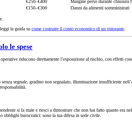
€250–€400
Margine perso durante chiusura f
€150–€300
Danni da alimenti somministrati
e.
leggi la guida su
come costruire il conto economico di un ristorante
.
lo le spese
operative riducono direttamente l’esposizione al rischio, con effetti conc
 senza segnale, gradino non segnalato, illuminazione insufficiente nell’a
 responsabilità.
pendente si fa male e riesci a dimostrare che non hai fatto quanto era nel
obblighi burocratici: sono la tua difesa in sede civile.