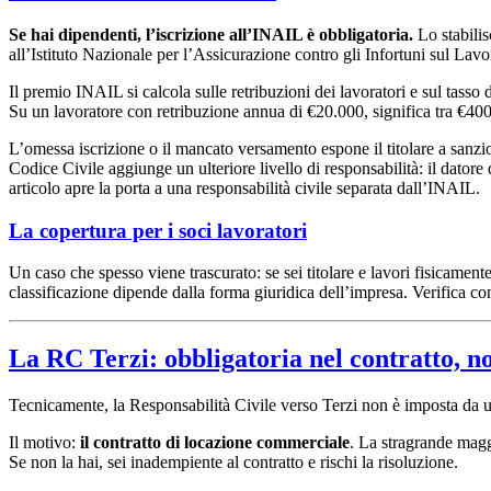
Se hai dipendenti, l’iscrizione all’INAIL è obbligatoria.
Lo stabilis
all’Istituto Nazionale per l’Assicurazione contro gli Infortuni sul Lavor
Il premio INAIL si calcola sulle retribuzioni dei lavoratori e sul tasso d
Su un lavoratore con retribuzione annua di €20.000, significa tra €40
L’omessa iscrizione o il mancato versamento espone il titolare a sanzioni
Codice Civile aggiunge un ulteriore livello di responsabilità: il datore 
articolo apre la porta a una responsabilità civile separata dall’INAIL.
La copertura per i soci lavoratori
Un caso che spesso viene trascurato: se sei titolare e lavori fisicament
classificazione dipende dalla forma giuridica dell’impresa. Verifica con
La RC Terzi: obbligatoria nel contratto, no
Tecnicamente, la Responsabilità Civile verso Terzi non è imposta da un
Il motivo:
il contratto di locazione commerciale
. La stragrande magg
Se non la hai, sei inadempiente al contratto e rischi la risoluzione.