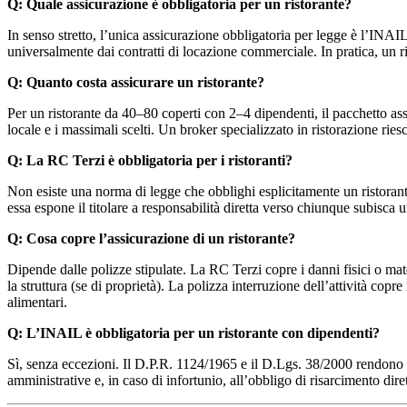
Q: Quale assicurazione è obbligatoria per un ristorante?
In senso stretto, l’unica assicurazione obbligatoria per legge è l’INA
universalmente dai contratti di locazione commerciale. In pratica, un ri
Q: Quanto costa assicurare un ristorante?
Per un ristorante da 40–80 coperti con 2–4 dipendenti, il pacchetto as
locale e i massimali scelti. Un broker specializzato in ristorazione ri
Q: La RC Terzi è obbligatoria per i ristoranti?
Non esiste una norma di legge che obblighi esplicitamente un ristorant
essa espone il titolare a responsabilità diretta verso chiunque subisca 
Q: Cosa copre l’assicurazione di un ristorante?
Dipende dalle polizze stipulate. La RC Terzi copre i danni fisici o mater
la struttura (se di proprietà). La polizza interruzione dell’attività c
alimentari.
Q: L’INAIL è obbligatoria per un ristorante con dipendenti?
Sì, senza eccezioni. Il D.P.R. 1124/1965 e il D.Lgs. 38/2000 rendono o
amministrative e, in caso di infortunio, all’obbligo di risarcimento dire