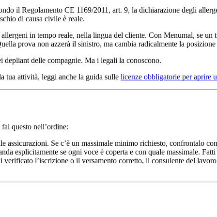
do il Regolamento CE 1169/2011, art. 9, la dichiarazione degli allergeni 
schio di causa civile è reale.
 allergeni in tempo reale, nella lingua del cliente. Con Menumal, se un tu
ella prova non azzerà il sinistro, ma cambia radicalmente la posizione in 
i depliant delle compagnie. Ma i legali la conoscono.
a tua attività, leggi anche la guida sulle
licenze obbligatorie per aprire u
 fai questo nell’ordine:
le assicurazioni. Se c’è un massimale minimo richiesto, confrontalo con 
a esplicitamente se ogni voce è coperta e con quale massimale. Fatti ma
erificato l’iscrizione o il versamento corretto, il consulente del lavoro p