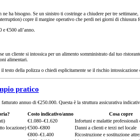
ne ha bisogno. Se un sinistro ti costringe a chiudere per tre settimane, 
interruption) copre il margine operativo che perdi nei giorni di chiusura f
00 e €500 all’anno.
se un cliente si intossica per un alimento somministrato dal tuo ristoran
oni alimentari.
 testo della polizza o chiedi esplicitamente se il rischio intossicazione 
mpio pratico
fatturato annuo di €250.000. Questa è la struttura assicurativa indicativa
oria?
Costo indicativo/anno
Cosa copre
ti)
€1.080–€1.620
Infortuni e malattie professionali
tto locazione)
€500–€800
Danni a clienti e terzi nel locale
€800–€1.400
Ricostruzione e sostituzione attre