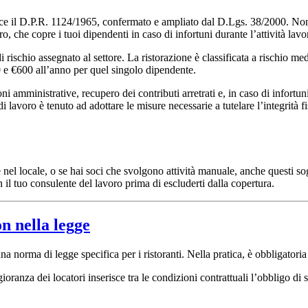
ce il D.P.R. 1124/1965, confermato e ampliato dal D.Lgs. 38/2000. Non si
o, che copre i tuoi dipendenti in caso di infortuni durante l’attività lavo
i rischio assegnato al settore. La ristorazione è classificata a rischio med
0 e €600 all’anno per quel singolo dipendente.
 amministrative, recupero dei contributi arretrati e, in caso di infortuni
di lavoro è tenuto ad adottare le misure necessarie a tutelare l’integrità 
e nel locale, o se hai soci che svolgono attività manuale, anche questi s
 il tuo consulente del lavoro prima di escluderti dalla copertura.
n nella legge
a norma di legge specifica per i ristoranti. Nella pratica, è obbligatori
ioranza dei locatori inserisce tra le condizioni contrattuali l’obbligo d