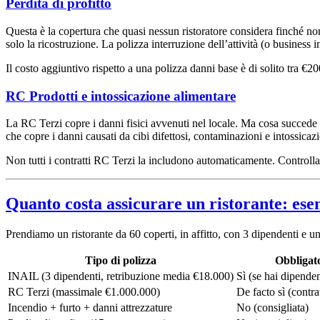
Perdita di profitto
Questa è la copertura che quasi nessun ristoratore considera finché non 
solo la ricostruzione. La polizza interruzione dell’attività (o business 
Il costo aggiuntivo rispetto a una polizza danni base è di solito tra €2
RC Prodotti e intossicazione alimentare
La RC Terzi copre i danni fisici avvenuti nel locale. Ma cosa succede 
che copre i danni causati da cibi difettosi, contaminazioni e intossicazi
Non tutti i contratti RC Terzi la includono automaticamente. Controlla il
Quanto costa assicurare un ristorante: ese
Prendiamo un ristorante da 60 coperti, in affitto, con 3 dipendenti e un 
Tipo di polizza
Obbligat
INAIL (3 dipendenti, retribuzione media €18.000)
Sì (se hai dipenden
RC Terzi (massimale €1.000.000)
De facto sì (contra
Incendio + furto + danni attrezzature
No (consigliata)