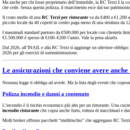
Ma anche per chi fosse proprietario dell’immobile, la RC Terzi è la co
che cede. Senza questa polizza, il risarcimento esce dal tuo patrimonio
Il costo medio di una
RC Terzi per ristorante
va da €400 a €1.200 all
piccolo locale da 40 coperti in centro paga meno di una struttura da 1
I massimali standard partono da €500.000 per locale con clientela limi
€1.500.000 è spesso di €100–€200 l’anno. Vale la pena alzarlo.
Dal 2026, all’INAIL e alla RC Terzi si aggiunge un ulteriore obbligo
2026 per gli esercizi di somministrazione.
Le assicurazioni che conviene avere anche 
Nessuna legge ti obbliga ad averle. Ma la lista degli eventi che copr
Polizza incendio e danni a contenuto
L’incendio è il rischio economico più alto per un ristorante. Una cucina 
incendio ristorante
che copra anche furto, rottura di macchinari e dan
Molti broker offrono pacchetti “multirischio” che aggregano RC Terzi, 