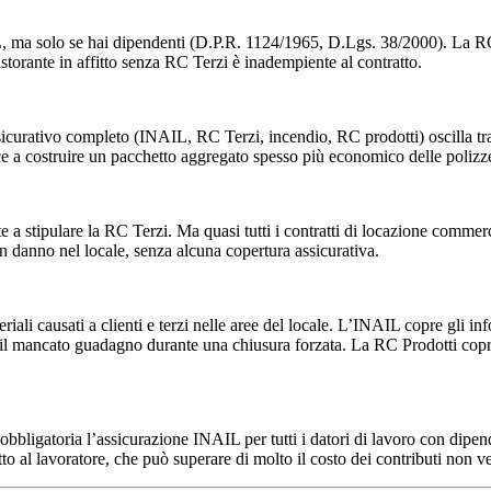
IL, ma solo se hai dipendenti (D.P.R. 1124/1965, D.Lgs. 38/2000). La RC 
storante in affitto senza RC Terzi è inadempiente al contratto.
sicurativo completo (INAIL, RC Terzi, incendio, RC prodotti) oscilla tr
esce a costruire un pacchetto aggregato spesso più economico delle polizz
e a stipulare la RC Terzi. Ma quasi tutti i contratti di locazione comm
un danno nel locale, senza alcuna copertura assicurativa.
iali causati a clienti e terzi nelle aree del locale. L’INAIL copre gli in
opre il mancato guadagno durante una chiusura forzata. La RC Prodotti cop
bbligatoria l’assicurazione INAIL per tutti i datori di lavoro con dipend
tto al lavoratore, che può superare di molto il costo dei contributi non ve