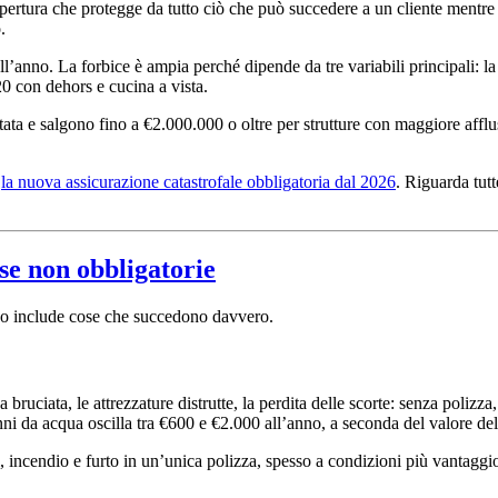
pertura che protegge da tutto ciò che può succedere a un cliente mentre
.
’anno. La forbice è ampia perché dipende da tre variabili principali: la 
20 con dehors e cucina a vista.
tata e salgono fino a €2.000.000 o oltre per strutture con maggiore aff
:
la nuova assicurazione catastrofale obbligatoria dal 2026
. Riguarda tut
se non obbligatorie
ono include cose che succedono davvero.
bruciata, le attrezzature distrutte, la perdita delle scorte: senza polizza
ni da acqua oscilla tra €600 e €2.000 all’anno, a seconda del valore dell
incendio e furto in un’unica polizza, spesso a condizioni più vantaggios