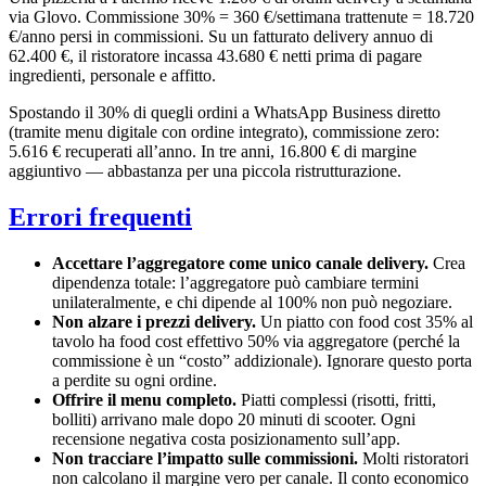
via Glovo. Commissione 30% = 360 €/settimana trattenute = 18.720
€/anno persi in commissioni. Su un fatturato delivery annuo di
62.400 €, il ristoratore incassa 43.680 € netti prima di pagare
ingredienti, personale e affitto.
Spostando il 30% di quegli ordini a WhatsApp Business diretto
(tramite menu digitale con ordine integrato), commissione zero:
5.616 € recuperati all’anno. In tre anni, 16.800 € di margine
aggiuntivo — abbastanza per una piccola ristrutturazione.
Errori frequenti
Accettare l’aggregatore come unico canale delivery.
Crea
dipendenza totale: l’aggregatore può cambiare termini
unilateralmente, e chi dipende al 100% non può negoziare.
Non alzare i prezzi delivery.
Un piatto con food cost 35% al
tavolo ha food cost effettivo 50% via aggregatore (perché la
commissione è un “costo” addizionale). Ignorare questo porta
a perdite su ogni ordine.
Offrire il menu completo.
Piatti complessi (risotti, fritti,
bolliti) arrivano male dopo 20 minuti di scooter. Ogni
recensione negativa costa posizionamento sull’app.
Non tracciare l’impatto sulle commissioni.
Molti ristoratori
non calcolano il margine vero per canale. Il conto economico