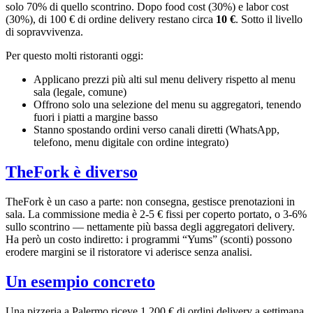
solo 70% di quello scontrino. Dopo food cost (30%) e labor cost
(30%), di 100 € di ordine delivery restano circa
10 €
. Sotto il livello
di sopravvivenza.
Per questo molti ristoranti oggi:
Applicano prezzi più alti sul menu delivery rispetto al menu
sala (legale, comune)
Offrono solo una selezione del menu su aggregatori, tenendo
fuori i piatti a margine basso
Stanno spostando ordini verso canali diretti (WhatsApp,
telefono, menu digitale con ordine integrato)
TheFork è diverso
TheFork è un caso a parte: non consegna, gestisce prenotazioni in
sala. La commissione media è 2-5 € fissi per coperto portato, o 3-6%
sullo scontrino — nettamente più bassa degli aggregatori delivery.
Ha però un costo indiretto: i programmi “Yums” (sconti) possono
erodere margini se il ristoratore vi aderisce senza analisi.
Un esempio concreto
Una pizzeria a Palermo riceve 1.200 € di ordini delivery a settimana