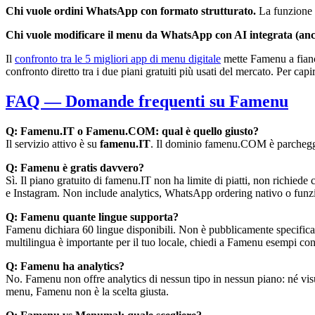
Chi vuole ordini WhatsApp con formato strutturato.
La funzione 
Chi vuole modificare il menu da WhatsApp con AI integrata (anc
Il
confronto tra le 5 migliori app di menu digitale
mette Famenu a fianc
confronto diretto tra i due piani gratuiti più usati del mercato. Per cap
FAQ — Domande frequenti su Famenu
Q: Famenu.IT o Famenu.COM: qual è quello giusto?
Il servizio attivo è su
famenu.IT
. Il dominio famenu.COM è parcheggiat
Q: Famenu è gratis davvero?
Sì. Il piano gratuito di famenu.IT non ha limite di piatti, non richi
e Instagram. Non include analytics, WhatsApp ordering nativo o funzio
Q: Famenu quante lingue supporta?
Famenu dichiara 60 lingue disponibili. Non è pubblicamente specificato 
multilingua è importante per il tuo locale, chiedi a Famenu esempi conc
Q: Famenu ha analytics?
No. Famenu non offre analytics di nessun tipo in nessun piano: né visua
menu, Famenu non è la scelta giusta.