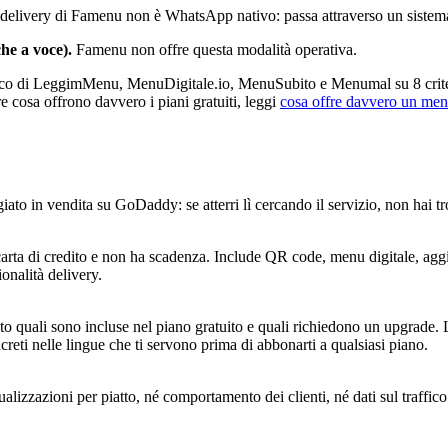
delivery di Famenu non è WhatsApp nativo: passa attraverso un sistema
he a voce).
Famenu non offre questa modalità operativa.
o di LeggimMenu, MenuDigitale.io, MenuSubito e Menumal su 8 criteri
ire cosa offrono davvero i piani gratuiti, leggi
cosa offre davvero un menu
o in vendita su GoDaddy: se atterri lì cercando il servizio, non hai t
ede carta di credito e non ha scadenza. Include QR code, menu digitale,
nalità delivery.
quali sono incluse nel piano gratuito e quali richiedono un upgrade. La 
reti nelle lingue che ti servono prima di abbonarti a qualsiasi piano.
lizzazioni per piatto, né comportamento dei clienti, né dati sul traffico