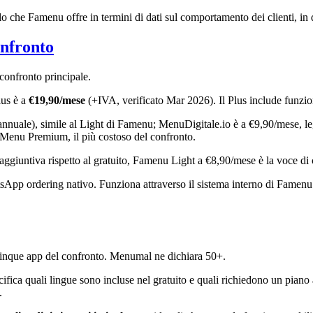
ello che Famenu offre in termini di dati sul comportamento dei clienti, in 
onfronto
confronto principale.
lus è a
€19,90/mese
(+IVA, verificato Mar 2026). Il Plus include funzi
nnuale), simile al Light di Famenu; MenuDigitale.io è a €9,90/mese, l
mMenu Premium, il più costoso del confronto.
aggiuntiva rispetto al gratuito, Famenu Light a €8,90/mese è la voce di
sApp ordering nativo. Funziona attraverso il sistema interno di Famenu. 
 cinque app del confronto. Menumal ne dichiara 50+.
fica quali lingue sono incluse nel gratuito e quali richiedono un piano
.