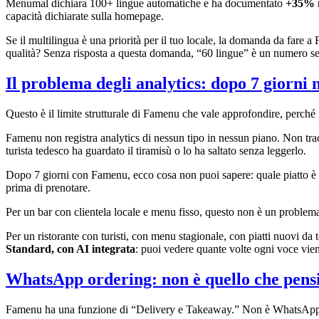
Menumal dichiara 100+ lingue automatiche e ha documentato
+35% ne
capacità dichiarate sulla homepage.
Se il multilingua è una priorità per il tuo locale, la domanda da fare a
qualità? Senza risposta a questa domanda, “60 lingue” è un numero senz
Il problema degli analytics: dopo 7 giorni 
Questo è il limite strutturale di Famenu che vale approfondire, perché i
Famenu non registra analytics di nessun tipo in nessun piano. Non trac
turista tedesco ha guardato il tiramisù o lo ha saltato senza leggerlo.
Dopo 7 giorni con Famenu, ecco cosa non puoi sapere: quale piatto è il 
prima di prenotare.
Per un bar con clientela locale e menu fisso, questo non è un problema 
Per un ristorante con turisti, con menu stagionale, con piatti nuovi da 
Standard, con AI integrata
: puoi vedere quante volte ogni voce vien
WhatsApp ordering: non è quello che pens
Famenu ha una funzione di “Delivery e Takeaway.” Non è WhatsApp 