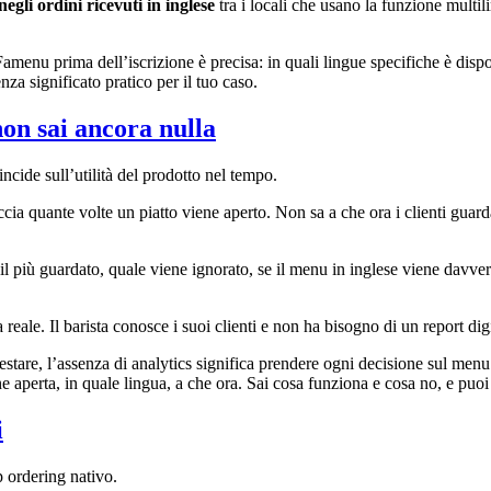
gli ordini ricevuti in inglese
tra i locali che usano la funzione multili
 Famenu prima dell’iscrizione è precisa: in quali lingue specifiche è dis
a significato pratico per il tuo caso.
non sai ancora nulla
ncide sull’utilità del prodotto nel tempo.
cia quante volte un piatto viene aperto. Non sa a che ora i clienti guar
più guardato, quale viene ignorato, se il menu in inglese viene davvero u
reale. Il barista conosce i suoi clienti e non ha bisogno di un report di
testare, l’assenza di analytics significa prendere ogni decisione sul men
e aperta, in quale lingua, a che ora. Sai cosa funziona e cosa no, e puoi
i
ordering nativo.