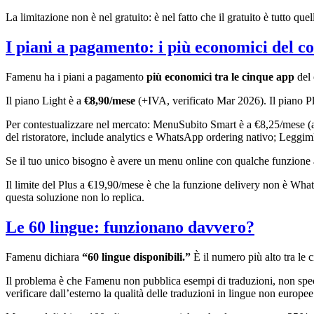
La limitazione non è nel gratuito: è nel fatto che il gratuito è tutto qu
I piani a pagamento: i più economici del c
Famenu ha i piani a pagamento
più economici tra le cinque app
del 
Il piano Light è a
€8,90/mese
(+IVA, verificato Mar 2026). Il piano P
Per contestualizzare nel mercato: MenuSubito Smart è a €8,25/mese (a
del ristoratore, include analytics e WhatsApp ordering nativo; Leggi
Se il tuo unico bisogno è avere un menu online con qualche funzione 
Il limite del Plus a €19,90/mese è che la funzione delivery non è What
questa soluzione non lo replica.
Le 60 lingue: funzionano davvero?
Famenu dichiara
“60 lingue disponibili.”
È il numero più alto tra le
Il problema è che Famenu non pubblica esempi di traduzioni, non speci
verificare dall’esterno la qualità delle traduzioni in lingue non europee