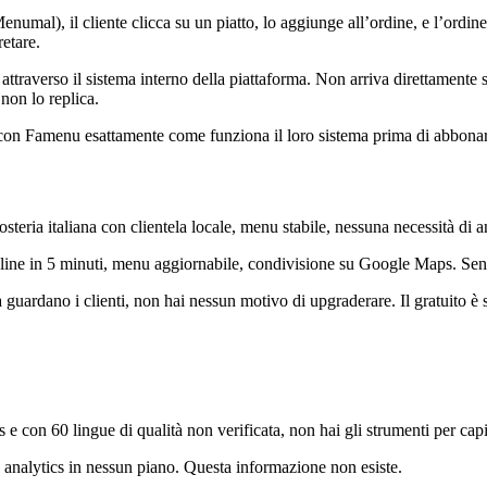
numal), il cliente clicca su un piatto, lo aggiunge all’ordine, e l’ordine 
retare.
ttraverso il sistema interno della piattaforma. Non arriva direttamente
non lo replica.
con Famenu esattamente come funziona il loro sistema prima di abbonart
eria italiana con clientela locale, menu stabile, nessuna necessità di ana
nline in 5 minuti, menu aggiornabile, condivisione su Google Maps. Sen
a guardano i clienti, non hai nessun motivo di upgraderare. Il gratuito è s
 e con 60 lingue di qualità non verificata, non hai gli strumenti per capi
nalytics in nessun piano. Questa informazione non esiste.