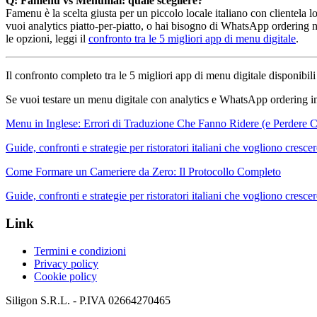
Q: Famenu vs Menumal: quale scegliere?
Famenu è la scelta giusta per un piccolo locale italiano con clientela lo
vuoi analytics piatto-per-piatto, o hai bisogno di WhatsApp ordering nat
le opzioni, leggi il
confronto tra le 5 migliori app di menu digitale
.
Il confronto completo tra le 5 migliori app di menu digitale disponibili 
Se vuoi testare un menu digitale con analytics e WhatsApp ordering in
Menu in Inglese: Errori di Traduzione Che Fanno Ridere (e Perdere Cl
Guide, confronti e strategie per ristoratori italiani che vogliono cresce
Come Formare un Cameriere da Zero: Il Protocollo Completo
Guide, confronti e strategie per ristoratori italiani che vogliono cresce
Link
Termini e condizioni
Privacy policy
Cookie policy
Siligon S.R.L. - P.IVA 02664270465