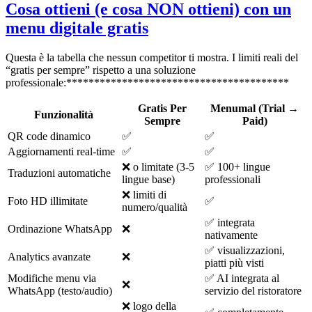
Cosa ottieni (e cosa NON ottieni) con un
menu digitale gratis
Questa è la tabella che nessun competitor ti mostra. I limiti reali del
“gratis per sempre” rispetto a una soluzione
professionale:****************************************
Gratis Per
Menumal (Trial →
Funzionalità
Sempre
Paid)
QR code dinamico
✅
✅
Aggiornamenti real-time
✅
✅
❌ o limitate (3-5
✅ 100+ lingue
Traduzioni automatiche
lingue base)
professionali
❌ limiti di
Foto HD illimitate
✅
numero/qualità
✅ integrata
Ordinazione WhatsApp
❌
nativamente
✅ visualizzazioni,
Analytics avanzate
❌
piatti più visti
Modifiche menu via
✅ AI integrata al
❌
WhatsApp (testo/audio)
servizio del ristoratore
❌ logo della