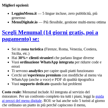
Migliori opzioni:
LeggimMenu.it
— 5 lingue incluse, zero pubblicità, più
generoso
MenuDigitale.io
— Più flessibile, gestione multi-menu ottima
Scegli Menumal (14 giorni gratis, poi a
pagamento) se:
Sei in
zona turistica
(Firenze, Roma, Venezia, Costiera,
Sicilia, etc.)
Hai
30%+ clienti stranieri
che parlano lingue diverse
Vuoi
ordinazione WhatsApp integrata
per ridurre code e
errori
Ti servono
analytics
per capire quali piatti funzionano
Cerchi un’
esperienza premium
con modifiche al menu via
WhatsApp (anche a voce) e PDF di qualità tipografica
Vuoi
supporto dedicato
quando hai problemi
Costo reale:
Menumal include AI integrata al servizio del
ristoratore. Per un confronto completo tra tutti i piani, leggi la
guida
ai prezzi del menu digitale
. ROI: se hai anche solo 5 turisti al giorno
che ordinano un piatto in più perché capiscono il menu,