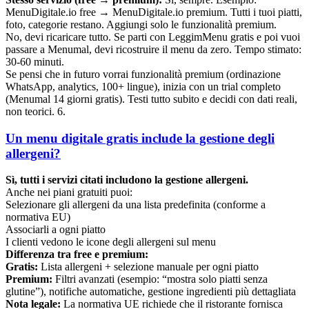
MenuDigitale.io free → MenuDigitale.io premium. Tutti i tuoi piatti,
foto, categorie restano. Aggiungi solo le funzionalità premium.
No, devi ricaricare tutto. Se parti con LeggimMenu gratis e poi vuoi
passare a Menumal, devi ricostruire il menu da zero. Tempo stimato:
30-60 minuti.
Se pensi che in futuro vorrai funzionalità premium (ordinazione
WhatsApp, analytics, 100+ lingue), inizia con un trial completo
(Menumal 14 giorni gratis). Testi tutto subito e decidi con dati reali,
non teorici. 6.
Un menu digitale gratis include la gestione degli
allergeni?
Sì, tutti i servizi citati includono la gestione allergeni.
Anche nei piani gratuiti puoi:
Selezionare gli allergeni da una lista predefinita (conforme a
normativa EU)
Associarli a ogni piatto
I clienti vedono le icone degli allergeni sul menu
Differenza tra free e premium:
Gratis:
Lista allergeni + selezione manuale per ogni piatto
Premium:
Filtri avanzati (esempio: “mostra solo piatti senza
glutine”), notifiche automatiche, gestione ingredienti più dettagliata
Nota legale:
La normativa UE richiede che il ristorante fornisca