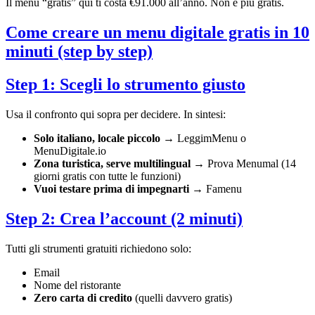
Il menu “gratis” qui ti costa €91.000 all’anno. Non è più gratis.
Come creare un menu digitale gratis in 10
minuti (step by step)
Step 1: Scegli lo strumento giusto
Usa il confronto qui sopra per decidere. In sintesi:
Solo italiano, locale piccolo
→ LeggimMenu o
MenuDigitale.io
Zona turistica, serve multilingual
→ Prova Menumal (14
giorni gratis con tutte le funzioni)
Vuoi testare prima di impegnarti
→ Famenu
Step 2: Crea l’account (2 minuti)
Tutti gli strumenti gratuiti richiedono solo:
Email
Nome del ristorante
Zero carta di credito
(quelli davvero gratis)