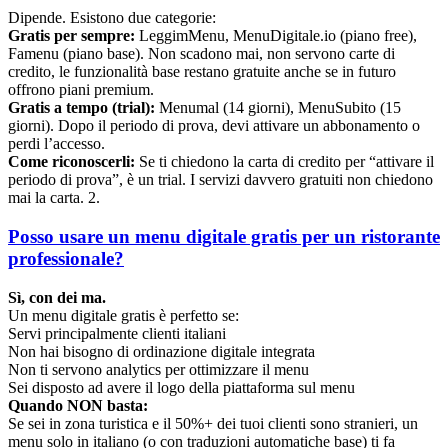
Dipende. Esistono due categorie:
Gratis per sempre:
LeggimMenu, MenuDigitale.io (piano free),
Famenu (piano base). Non scadono mai, non servono carte di
credito, le funzionalità base restano gratuite anche se in futuro
offrono piani premium.
Gratis a tempo (trial):
Menumal (14 giorni), MenuSubito (15
giorni). Dopo il periodo di prova, devi attivare un abbonamento o
perdi l’accesso.
Come riconoscerli:
Se ti chiedono la carta di credito per “attivare il
periodo di prova”, è un trial. I servizi davvero gratuiti non chiedono
mai la carta. 2.
Posso usare un menu digitale gratis per un ristorante
professionale?
Sì, con dei ma.
Un menu digitale gratis è perfetto se:
Servi principalmente clienti italiani
Non hai bisogno di ordinazione digitale integrata
Non ti servono analytics per ottimizzare il menu
Sei disposto ad avere il logo della piattaforma sul menu
Quando NON basta:
Se sei in zona turistica e il 50%+ dei tuoi clienti sono stranieri, un
menu solo in italiano (o con traduzioni automatiche base) ti fa