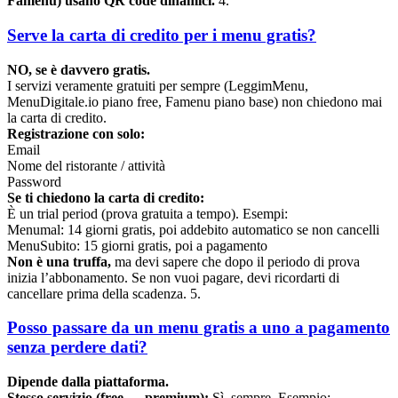
Famenu) usano QR code dinamici.
4.
Serve la carta di credito per i menu gratis?
NO, se è davvero gratis.
I servizi veramente gratuiti per sempre (LeggimMenu,
MenuDigitale.io piano free, Famenu piano base) non chiedono mai
la carta di credito.
Registrazione con solo:
Email
Nome del ristorante / attività
Password
Se ti chiedono la carta di credito:
È un trial period (prova gratuita a tempo). Esempi:
Menumal: 14 giorni gratis, poi addebito automatico se non cancelli
MenuSubito: 15 giorni gratis, poi a pagamento
Non è una truffa,
ma devi sapere che dopo il periodo di prova
inizia l’abbonamento. Se non vuoi pagare, devi ricordarti di
cancellare prima della scadenza. 5.
Posso passare da un menu gratis a uno a pagamento
senza perdere dati?
Dipende dalla piattaforma.
Stesso servizio (free → premium):
Sì, sempre. Esempio: