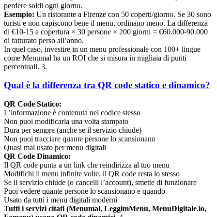
perdere soldi ogni giorno.
Esempio:
Un ristorante a Firenze con 50 coperti/giorno. Se 30 sono
turisti e non capiscono bene il menu, ordinano meno. La differenza
di €10-15 a copertura × 30 persone × 200 giorni = €60.000-90.000
di fatturato perso all’anno.
In quel caso, investire in un menu professionale con 100+ lingue
come Menumal ha un ROI che si misura in migliaia di punti
percentuali. 3.
Qual è la differenza tra QR code statico e dinamico?
QR Code Statico:
L’informazione è contenuta nel codice stesso
Non puoi modificarla una volta stampato
Dura per sempre (anche se il servizio chiude)
Non puoi tracciare quante persone lo scansionano
Quasi mai usato per menu digitali
QR Code Dinamico:
Il QR code punta a un link che reindirizza al tuo menu
Modifichi il menu infinite volte, il QR code resta lo stesso
Se il servizio chiude (o cancelli l’account), smette di funzionare
Puoi vedere quante persone lo scansionano e quando
Usato da tutti i menu digitali moderni
Tutti i servizi citati (Menumal, LeggimMenu, MenuDigitale.io,