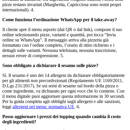
pizze restano invariati (Margherita, Capricciosa sono nomi propri
internazionali). 4.
Come funziona l’ordinazione WhatsApp per il take-away?
Il cliente apre il menu asporto (dal QR o dal link), compone il suo
ordine selezionando pizze, varianti e quantità, poi tocca “Invia
ordine su WhatsApp”. Il messaggio arriva alla pizzeria già
formattato con l’ordine completo, l’orario di ritiro richiesto e i
dettagli sulle varianti. Nessuna telefonata, nessuna trascrizione,
nessun errore di comprensione. 5.
Sono obbligato a dichiarare il sesamo sulle pizze?
Sì. Il sesamo è uno dei 14 allergeni da dichiarare obbligatoriamente
per gli alimenti non preconfezionati (Regolamento UE 1169/2011,
D.Lgs 231/2017). Se usi semi di sesamo sul bordo della pizza o
come ingrediente, va dichiarato per ogni voce che lo contiene. Con
il menu digitale puoi aggiornare questa informazione in 30 secondi.
Per la guida completa agli obblighi sugli allergeni e alle sanzioni,
leggi
allergeni nel menu: normativa UE
. 6.
Posso aggiornare i prezzi dei topping quando cambia il costo
degli ingredienti?