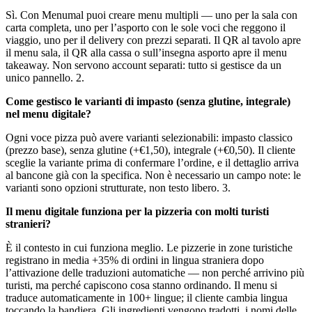
Sì. Con Menumal puoi creare menu multipli — uno per la sala con
carta completa, uno per l’asporto con le sole voci che reggono il
viaggio, uno per il delivery con prezzi separati. Il QR al tavolo apre
il menu sala, il QR alla cassa o sull’insegna asporto apre il menu
takeaway. Non servono account separati: tutto si gestisce da un
unico pannello. 2.
Come gestisco le varianti di impasto (senza glutine, integrale)
nel menu digitale?
Ogni voce pizza può avere varianti selezionabili: impasto classico
(prezzo base), senza glutine (+€1,50), integrale (+€0,50). Il cliente
sceglie la variante prima di confermare l’ordine, e il dettaglio arriva
al bancone già con la specifica. Non è necessario un campo note: le
varianti sono opzioni strutturate, non testo libero. 3.
Il menu digitale funziona per la pizzeria con molti turisti
stranieri?
È il contesto in cui funziona meglio. Le pizzerie in zone turistiche
registrano in media +35% di ordini in lingua straniera dopo
l’attivazione delle traduzioni automatiche — non perché arrivino più
turisti, ma perché capiscono cosa stanno ordinando. Il menu si
traduce automaticamente in 100+ lingue; il cliente cambia lingua
toccando la bandiera. Gli ingredienti vengono tradotti, i nomi delle