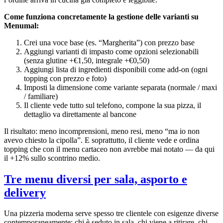
Come funziona concretamente la gestione delle varianti su
Menumal:
Crei una voce base (es. “Margherita”) con prezzo base
Aggiungi varianti di impasto come opzioni selezionabili
(senza glutine +€1,50, integrale +€0,50)
Aggiungi lista di ingredienti disponibili come add-on (ogni
topping con prezzo e foto)
Imposti la dimensione come variante separata (normale / maxi
/ familiare)
Il cliente vede tutto sul telefono, compone la sua pizza, il
dettaglio va direttamente al bancone
Il risultato: meno incomprensioni, meno resi, meno “ma io non
avevo chiesto la cipolla”. E soprattutto, il cliente vede e ordina
topping che con il menu cartaceo non avrebbe mai notato — da qui
il +12% sullo scontrino medio.
Tre menu diversi per sala, asporto e
delivery
Una pizzeria moderna serve spesso tre clientele con esigenze diverse
contemporaneamente: chi è seduto in sala, chi viene a ritirare, chi