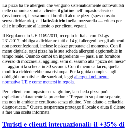
La pizza ha tre allergeni che vengono sistematicamente sottovalutati
nelle comunicazioni al cliente: il
glutine
nell’impasto classico
(ovviamente), il
sesamo
sui bordi di alcune pizze (spesso usato
senza dichiararlo), e il
latte/latticini
nella mozzarella — critico per
chi è intollerante al lattosio o per clienti vegani.
Il Regolamento UE 1169/2011, recepito in Italia con D.Lgs
231/2017, obbliga a dichiarare tutti e 14 gli allergeni per gli alimenti
non preconfezionati, incluse le pizze preparate al momento. Con il
menu digitale, ogni pizza ha la sua scheda allergeni aggiornabile in
tempo reale. Quando cambi un ingrediente — passi a un fornitore
diverso di mozzarella, aggiungi semi di sesamo alla “pizza del mese”
— aggiorni la scheda in 30 secondi. Con il menu cartaceo, quella
modifica richiederebbe una ristampa. Per la guida completa agli
obblighi normativi e alle sanzioni, leggi
allergeni nel menu:
normativa UE e come mettersi in regola
.
Per i clienti con impasto senza glutine, la scheda pizza può
esplicitare chiaramente la procedura: “Preparato su piano separato,
ma non in ambiente certificato senza glutine. Non adatto a celiachia
diagnosticata.” Questa trasparenza protegge il locale e aiuta il cliente
a fare una scelta informata.
Turisti e clienti internazionali: il +35% di