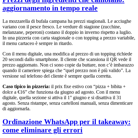
aggiornamento in tempo reale
La mozzarella di bufala campana ha prezzi stagionali. Le acciughe
variano con il pesce fresco. Le verdure di stagione (zucchine,
melanzane, peperoni) costano il doppio in inverno rispetto a luglio.
In una pizzeria con carta stagionale o con topping a prezzo variabile,
il menu cartaceo è sempre in ritardo.
Con il menu digitale, una modifica al prezzo di un topping richiede
20 secondi dallo smartphone. Il cliente che scansiona il QR vede il
prezzo aggiornato. Non ci sono copie da buttare, non c’è imbarazzo
quando il cameriere spiega che “quel prezzo non è più valido”. La
versione sul telefono del cliente è sempre quella corretta.
Caso tipico in pizzeria:
il prix fixe estivo con “pizza + bibita +
dolce a €16” che funziona da giugno ad agosto. Con il menu
digitale, quella sezione si attiva il 1° giugno e si disattiva il 31
agosto. Senza ristampe, senza cartelloni manuali, senza dimenticare
di aggiornarla.
Ordinazione WhatsApp per il takeaway:
come eliminare gli errori