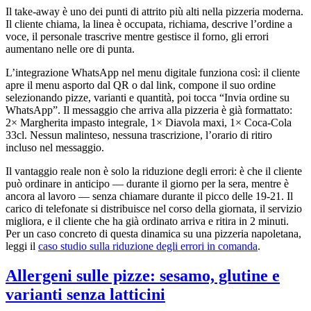
Il take-away è uno dei punti di attrito più alti nella pizzeria moderna.
Il cliente chiama, la linea è occupata, richiama, descrive l’ordine a
voce, il personale trascrive mentre gestisce il forno, gli errori
aumentano nelle ore di punta.
L’integrazione WhatsApp nel menu digitale funziona così: il cliente
apre il menu asporto dal QR o dal link, compone il suo ordine
selezionando pizze, varianti e quantità, poi tocca “Invia ordine su
WhatsApp”. Il messaggio che arriva alla pizzeria è già formattato:
2× Margherita impasto integrale, 1× Diavola maxi, 1× Coca-Cola
33cl. Nessun malinteso, nessuna trascrizione, l’orario di ritiro
incluso nel messaggio.
Il vantaggio reale non è solo la riduzione degli errori: è che il cliente
può ordinare in anticipo — durante il giorno per la sera, mentre è
ancora al lavoro — senza chiamare durante il picco delle 19-21. Il
carico di telefonate si distribuisce nel corso della giornata, il servizio
migliora, e il cliente che ha già ordinato arriva e ritira in 2 minuti.
Per un caso concreto di questa dinamica su una pizzeria napoletana,
leggi il
caso studio sulla riduzione degli errori in comanda
.
Allergeni sulle pizze: sesamo, glutine e
varianti senza latticini