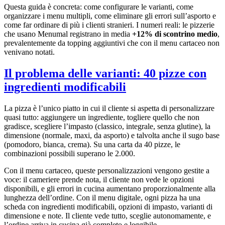
Questa guida è concreta: come configurare le varianti, come
organizzare i menu multipli, come eliminare gli errori sull’asporto e
come far ordinare di più i clienti stranieri. I numeri reali: le pizzerie
che usano Menumal registrano in media
+12% di scontrino medio
,
prevalentemente da topping aggiuntivi che con il menu cartaceo non
venivano notati.
Il problema delle varianti: 40 pizze con
ingredienti modificabili
La pizza è l’unico piatto in cui il cliente si aspetta di personalizzare
quasi tutto: aggiungere un ingrediente, togliere quello che non
gradisce, scegliere l’impasto (classico, integrale, senza glutine), la
dimensione (normale, maxi, da asporto) e talvolta anche il sugo base
(pomodoro, bianca, crema). Su una carta da 40 pizze, le
combinazioni possibili superano le 2.000.
Con il menu cartaceo, queste personalizzazioni vengono gestite a
voce: il cameriere prende nota, il cliente non vede le opzioni
disponibili, e gli errori in cucina aumentano proporzionalmente alla
lunghezza dell’ordine. Con il menu digitale, ogni pizza ha una
scheda con ingredienti modificabili, opzioni di impasto, varianti di
dimensione e note. Il cliente vede tutto, sceglie autonomamente, e
l’ordine arriva in cucina già completo e leggibile.