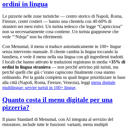
ordini in lingua
Le pizzerie nelle zone turistiche — centro storico di Napoli, Roma,
Firenze, centri costieri — hanno una clientela con 40-60% di
stranieri nei mesi estivi. Un turista tedesco che legge “Capricciosa”
non sa necessariamente cosa contiene. Un turista giapponese che
vede “‘Nduja” non ha riferimenti.
Con Menumal, il menu si traduce automaticamente in 100+ lingue
senza intervento manuale. Il cliente cambia la lingua toccando la
bandiera, e vede il menu nella sua lingua con gli ingredienti tradotti.
I locali che hanno attivato le traduzioni registrano in media
+35% di
ordini in lingua straniera
— non perché arrivino più turisti, ma
perché quelli che già c’erano capiscono finalmente cosa stanno
ordinando. Per la guida completa su quali lingue prioritizzare in base
alla città (Napoli, Roma, Firenze, Venezia), leggi
menu digitale
multilingue: servire turisti in 100+ lingue
.
Quanto costa il menu digitale per una
pizzeria?
Il piano Standard di Menumal, con AI integrata al servizio del
ristoratore, include tutte le funzioni: varianti, menu multipli