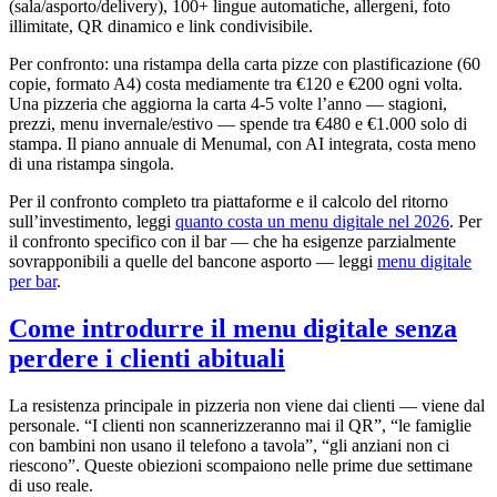
(sala/asporto/delivery), 100+ lingue automatiche, allergeni, foto
illimitate, QR dinamico e link condivisibile.
Per confronto: una ristampa della carta pizze con plastificazione (60
copie, formato A4) costa mediamente tra €120 e €200 ogni volta.
Una pizzeria che aggiorna la carta 4-5 volte l’anno — stagioni,
prezzi, menu invernale/estivo — spende tra €480 e €1.000 solo di
stampa. Il piano annuale di Menumal, con AI integrata, costa meno
di una ristampa singola.
Per il confronto completo tra piattaforme e il calcolo del ritorno
sull’investimento, leggi
quanto costa un menu digitale nel 2026
. Per
il confronto specifico con il bar — che ha esigenze parzialmente
sovrapponibili a quelle del bancone asporto — leggi
menu digitale
per bar
.
Come introdurre il menu digitale senza
perdere i clienti abituali
La resistenza principale in pizzeria non viene dai clienti — viene dal
personale. “I clienti non scannerizzeranno mai il QR”, “le famiglie
con bambini non usano il telefono a tavola”, “gli anziani non ci
riescono”. Queste obiezioni scompaiono nelle prime due settimane
di uso reale.