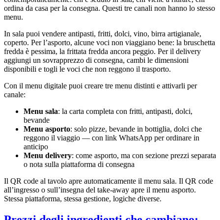
ordina da casa per la consegna. Questi tre canali non hanno lo stesso
menu.
In sala puoi vendere antipasti, fritti, dolci, vino, birra artigianale,
coperto. Per l’asporto, alcune voci non viaggiano bene: la bruschetta
fredda è pessima, la frittata fredda ancora peggio. Per il delivery
aggiungi un sovrapprezzo di consegna, cambi le dimensioni
disponibili e togli le voci che non reggono il trasporto.
Con il menu digitale puoi creare tre menu distinti e attivarli per
canale:
Menu sala
: la carta completa con fritti, antipasti, dolci,
bevande
Menu asporto
: solo pizze, bevande in bottiglia, dolci che
reggono il viaggio — con link WhatsApp per ordinare in
anticipo
Menu delivery
: come asporto, ma con sezione prezzi separata
o nota sulla piattaforma di consegna
Il QR code al tavolo apre automaticamente il menu sala. Il QR code
all’ingresso o sull’insegna del take-away apre il menu asporto.
Stessa piattaforma, stessa gestione, logiche diverse.
Prezzi degli ingredienti che cambiano: