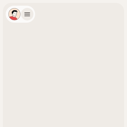
Prenota call
Accedi
Richiedi demo