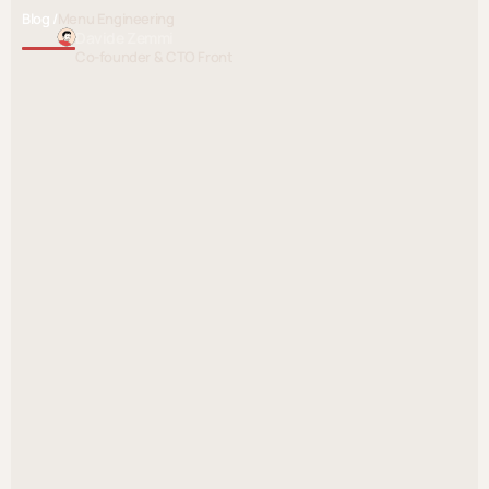
Blog /
Menu Engineering
Davide Zemmi
Co-founder & CTO Front