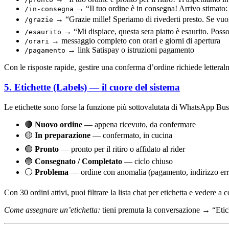
→ “Il tuo ordine è in consegna! Arrivo stimato
/in-consegna
→ “Grazie mille! Speriamo di rivederti presto. Se vuoi
/grazie
→ “Mi dispiace, questa sera
piatto
è esaurito. Posso
/esaurito
→ messaggio completo con orari e giorni di apertura
/orari
→ link Satispay o istruzioni pagamento
/pagamento
Con le risposte rapide, gestire una conferma d’ordine richiede letteral
5. Etichette (Labels) — il cuore del sistema
Le etichette sono forse la funzione più sottovalutata di WhatsApp Busine
🔴
Nuovo ordine
— appena ricevuto, da confermare
🟡
In preparazione
— confermato, in cucina
🟢
Pronto
— pronto per il ritiro o affidato al rider
🔵
Consegnato / Completato
— ciclo chiuso
⚪
Problema
— ordine con anomalia (pagamento, indirizzo erra
Con 30 ordini attivi, puoi filtrare la lista chat per etichetta e veder
Come assegnare un’etichetta:
tieni premuta la conversazione → “Etic