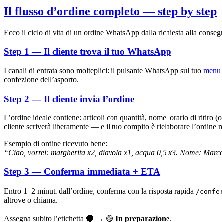
Il flusso d’ordine completo — step by step
Ecco il ciclo di vita di un ordine WhatsApp dalla richiesta alla conseg
Step 1 — Il cliente trova il tuo WhatsApp
I canali di entrata sono molteplici: il pulsante WhatsApp sul tuo
menu 
confezione dell’asporto.
Step 2 — Il cliente invia l’ordine
L’ordine ideale contiene: articoli con quantità, nome, orario di ritiro (
cliente scriverà liberamente — e il tuo compito è rielaborare l’ordin
Esempio di ordine ricevuto bene:
“Ciao, vorrei: margherita x2, diavola x1, acqua 0,5 x3. Nome: Marco,
Step 3 — Conferma immediata + ETA
Entro 1–2 minuti dall’ordine, conferma con la risposta rapida
/confe
altrove o chiama.
Assegna subito l’etichetta 🔴 → 🟡
In preparazione
.