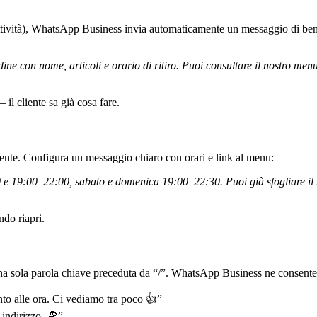
nattività), WhatsApp Business invia automaticamente un messaggio di benv
dine con nome, articoli e orario di ritiro. Puoi consultare il nostro men
il cliente sa già cosa fare.
nte. Configura un messaggio chiaro con orari e link al menu:
e 19:00–22:00, sabato e domenica 19:00–22:30. Puoi già sfogliare il 
ndo riapri.
na sola parola chiave preceduta da “/”. WhatsApp Business ne consente fi
nto alle
ora
. Ci vediamo tra poco 👍”
n
indirizzo
. 🍕”