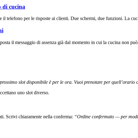
o di cucina
l telefono per le risposte ai clienti. Due schermi, due funzioni. La cucin
ni
posta il messaggio di assenza già dal momento in cui la cucina non può f
rossimo slot disponibile è per le
ora
. Vuoi prenotare per quell’orario 
accettano uno slot diverso.
ti. Scrivi chiaramente nella conferma:
“Ordine confermato — per modifi