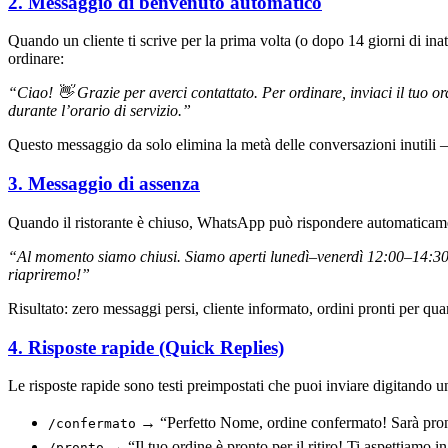
2. Messaggio di benvenuto automatico
Quando un cliente ti scrive per la prima volta (o dopo 14 giorni di i
ordinare:
“Ciao! 👋 Grazie per averci contattato. Per ordinare, inviaci il tuo or
durante l’orario di servizio.”
Questo messaggio da solo elimina la metà delle conversazioni inutili — 
3. Messaggio di assenza
Quando il ristorante è chiuso, WhatsApp può rispondere automaticame
“Al momento siamo chiusi. Siamo aperti lunedì–venerdì 12:00–14:30 
riapriremo!”
Risultato: zero messaggi persi, cliente informato, ordini pronti per qua
4. Risposte rapide (Quick Replies)
Le risposte rapide sono testi preimpostati che puoi inviare digitando u
→ “Perfetto
Nome
, ordine confermato! Sarà pro
/confermato
→ “Il tuo ordine è pronto per il ritiro! Ti aspettiamo i
/pronto