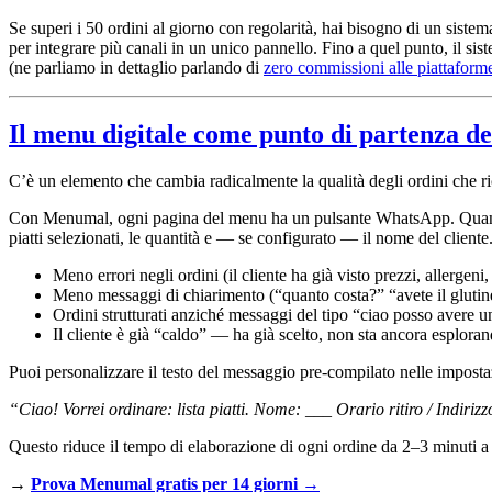
Se superi i 50 ordini al giorno con regolarità, hai bisogno di un siste
per integrare più canali in un unico pannello. Fino a quel punto, il si
(ne parliamo in dettaglio parlando di
zero commissioni alle piattaform
Il menu digitale come punto di partenza de
C’è un elemento che cambia radicalmente la qualità degli ordini che 
Con Menumal, ogni pagina del menu ha un pulsante WhatsApp. Quando 
piatti selezionati, le quantità e — se configurato — il nome del cliente. 
Meno errori negli ordini (il cliente ha già visto prezzi, allergeni,
Meno messaggi di chiarimento (“quanto costa?” “avete il glutin
Ordini strutturati anziché messaggi del tipo “ciao posso avere u
Il cliente è già “caldo” — ha già scelto, non sta ancora esplora
Puoi personalizzare il testo del messaggio pre-compilato nelle impos
“Ciao! Vorrei ordinare:
lista piatti
. Nome: ___ Orario ritiro / Indiri
Questo riduce il tempo di elaborazione di ogni ordine da 2–3 minuti a 3
→
Prova Menumal gratis per 14 giorni →