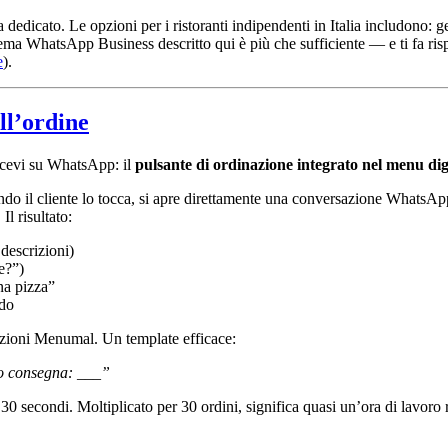
ma dedicato. Le opzioni per i ristoranti indipendenti in Italia includono:
stema WhatsApp Business descritto qui è più che sufficiente — e ti fa ris
e
).
ll’ordine
ricevi su WhatsApp: il
pulsante di ordinazione integrato nel menu dig
il cliente lo tocca, si apre direttamente una conversazione WhatsApp
Il risultato:
 descrizioni)
e?”)
na pizza”
ndo
tazioni Menumal. Un template efficace:
zzo consegna: ___”
0 secondi. Moltiplicato per 30 ordini, significa quasi un’ora di lavoro 