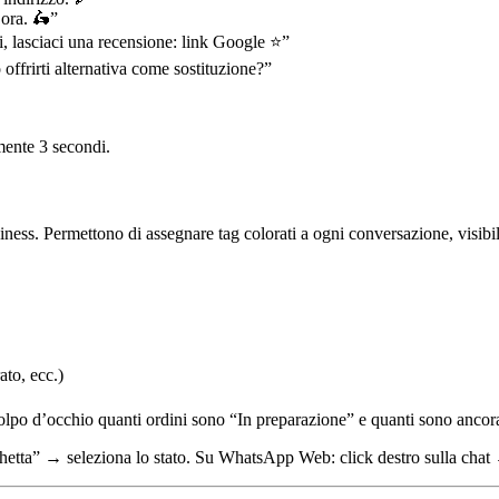
:
ora
. 🛵”
, lasciaci una recensione:
link Google
⭐”
 offrirti
alternativa
come sostituzione?”
mente 3 secondi.
ss. Permettono di assegnare tag colorati a ogni conversazione, visibili ne
to, ecc.)
e a colpo d’occhio quanti ordini sono “In preparazione” e quanti sono an
hetta” → seleziona lo stato. Su WhatsApp Web: click destro sulla chat 