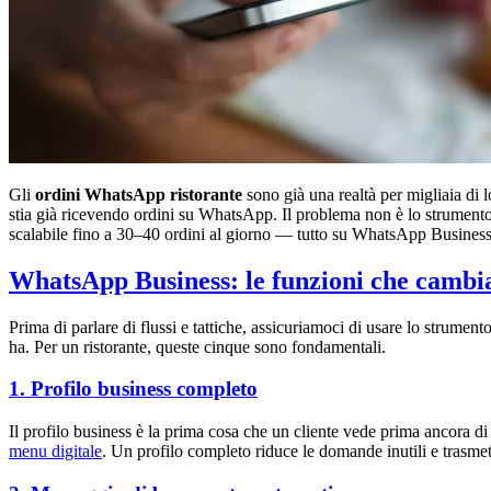
Gli
ordini WhatsApp ristorante
sono già una realtà per migliaia di l
stia già ricevendo ordini su WhatsApp. Il problema non è lo strumento:
scalabile fino a 30–40 ordini al giorno — tutto su WhatsApp Business,
WhatsApp Business: le funzioni che cambia
Prima di parlare di flussi e tattiche, assicuriamoci di usare lo strument
ha. Per un ristorante, queste cinque sono fondamentali.
1. Profilo business completo
Il profilo business è la prima cosa che un cliente vede prima ancora di 
menu digitale
. Un profilo completo riduce le domande inutili e trasmet