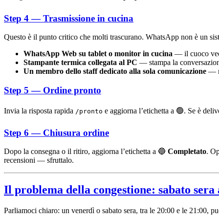
Step 4 — Trasmissione in cucina
Questo è il punto critico che molti trascurano. WhatsApp non è un sist
WhatsApp Web su tablet o monitor in cucina
— il cuoco vede
Stampante termica collegata al PC
— stampa la conversazion
Un membro dello staff dedicato alla sola comunicazione
— ne
Step 5 — Ordine pronto
Invia la risposta rapida
e aggiorna l’etichetta a 🟢. Se è deliv
/pronto
Step 6 — Chiusura ordine
Dopo la consegna o il ritiro, aggiorna l’etichetta a 🔵
Completato
. Op
recensioni — sfruttalo.
Il problema della congestione: sabato sera 
Parliamoci chiaro: un venerdì o sabato sera, tra le 20:00 e le 21:00,