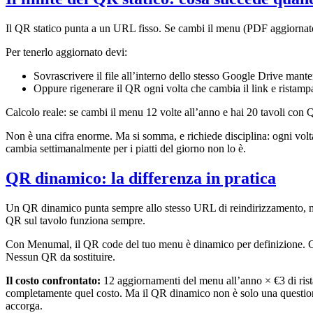
Il QR statico punta a un URL fisso. Se cambi il menu (PDF aggiornato, 
Per tenerlo aggiornato devi:
Sovrascrivere il file all’interno dello stesso Google Drive mant
Oppure rigenerare il QR ogni volta che cambia il link e ristamp
Calcolo reale: se cambi il menu 12 volte all’anno e hai 20 tavoli con 
Non è una cifra enorme. Ma si somma, e richiede disciplina: ogni volt
cambia settimanalmente per i piatti del giorno non lo è.
QR dinamico: la differenza in pratica
Un QR dinamico punta sempre allo stesso URL di reindirizzamento, ma
QR sul tavolo funziona sempre.
Con Menumal, il QR code del tuo menu è dinamico per definizione. Ca
Nessun QR da sostituire.
Il costo confrontato:
12 aggiornamenti del menu all’anno × €3 di rista
completamente quel costo. Ma il QR dinamico non è solo una questione 
accorga.