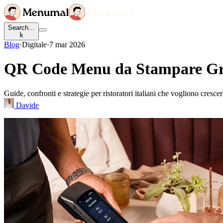
Search…
k
Blog
·
Digitale
·
7 mar 2026
QR Code Menu da Stampare Grat
Guide, confronti e strategie per ristoratori italiani che vogliono cresce
Davide