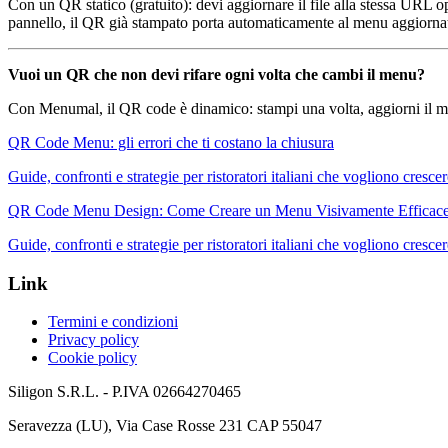
Con un QR statico (gratuito): devi aggiornare il file alla stessa URL 
pannello, il QR già stampato porta automaticamente al menu aggiorna
Vuoi un QR che non devi rifare ogni volta che cambi il menu?
Con Menumal, il QR code è dinamico: stampi una volta, aggiorni il m
QR Code Menu: gli errori che ti costano la chiusura
Guide, confronti e strategie per ristoratori italiani che vogliono cresce
QR Code Menu Design: Come Creare un Menu Visivamente Efficace
Guide, confronti e strategie per ristoratori italiani che vogliono cresce
Link
Termini e condizioni
Privacy policy
Cookie policy
Siligon S.R.L. - P.IVA 02664270465
Seravezza (LU), Via Case Rosse 231 CAP 55047