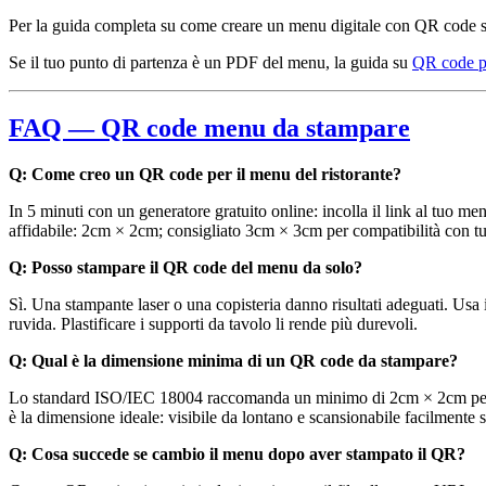
Per la guida completa su come creare un menu digitale con QR code stru
Se il tuo punto di partenza è un PDF del menu, la guida su
QR code pe
FAQ — QR code menu da stampare
Q: Come creo un QR code per il menu del ristorante?
In 5 minuti con un generatore gratuito online: incolla il link al t
affidabile: 2cm × 2cm; consigliato 3cm × 3cm per compatibilità con tutt
Q: Posso stampare il QR code del menu da solo?
Sì. Una stampante laser o una copisteria danno risultati adeguati. Usa
ruvida. Plastificare i supporti da tavolo li rende più durevoli.
Q: Qual è la dimensione minima di un QR code da stampare?
Lo standard ISO/IEC 18004 raccomanda un minimo di 2cm × 2cm per un
è la dimensione ideale: visibile da lontano e scansionabile facilmente 
Q: Cosa succede se cambio il menu dopo aver stampato il QR?