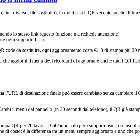
link diverso, file sostituito), in molti casi il QR vecchio smette di fu
enendo lo stesso link (questo funziona ma richiede attenzione)
are ogni supporto fisico
QR code da sostituire, ogni aggiornamento costa €1-3 di stampa più 30 m
a che aggiorni il menu devi ricordarti di aggiornare anche tutti i QR f
 l’URL di destinazione finale può essere cambiato senza cambiare il Q
mbi il menu dal pannello (in 30 secondi dal telefono), il QR già stam
mpa QR per 20 tavoli = €60/anno solo per i supporti fisici, escluso il t
di costo: è la differenza tra un menu sempre aggiornato e uno che potr