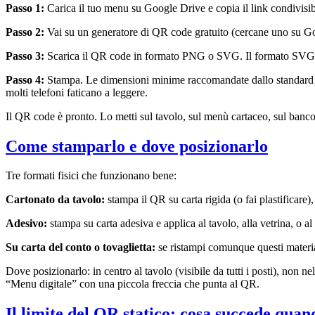
Passo 1:
Carica il tuo menu su Google Drive e copia il link condivisibi
Passo 2:
Vai su un generatore di QR code gratuito (cercane uno su Goo
Passo 3:
Scarica il QR code in formato PNG o SVG. Il formato SVG è p
Passo 4:
Stampa. Le dimensioni minime raccomandate dallo standard I
molti telefoni faticano a leggere.
Il QR code è pronto. Lo metti sul tavolo, sul menù cartaceo, sul banco
Come stamparlo e dove posizionarlo
Tre formati fisici che funzionano bene:
Cartonato da tavolo:
stampa il QR su carta rigida (o fai plastificar
Adesivo:
stampa su carta adesiva e applica al tavolo, alla vetrina, o al
Su carta del conto o tovaglietta:
se ristampi comunque questi materia
Dove posizionarlo: in centro al tavolo (visibile da tutti i posti), non 
“Menu digitale” con una piccola freccia che punta al QR.
Il limite del QR statico: cosa succede qua