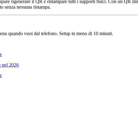
oppure rigenerare il QR e ristampare tutti i supporti fisici. Con un QR d
to senza nessuna ristampa.
enu quando vuoi dal telefono. Setup in meno di 10 minuti.
re
 nel 2026
re