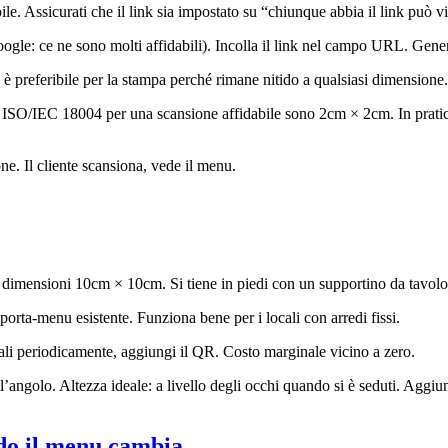
le. Assicurati che il link sia impostato su “chiunque abbia il link può vi
gle: ce ne sono molti affidabili). Incolla il link nel campo URL. Gene
referibile per la stampa perché rimane nitido a qualsiasi dimensione.
SO/IEC 18004 per una scansione affidabile sono 2cm × 2cm. In pratica
ne. Il cliente scansiona, vede il menu.
e), dimensioni 10cm × 10cm. Si tiene in piedi con un supportino da tavol
 porta-menu esistente. Funziona bene per i locali con arredi fissi.
li periodicamente, aggiungi il QR. Costo marginale vicino a zero.
nell’angolo. Altezza ideale: a livello degli occhi quando si è seduti. Agg
ndo il menu cambia