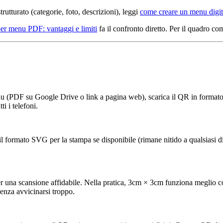
tturato (categorie, foto, descrizioni), leggi
come creare un menu digi
r menu PDF: vantaggi e limiti
fa il confronto diretto. Per il quadro co
uo menu (PDF su Google Drive o link a pagina web), scarica il QR in fo
i i telefoni.
 il formato SVG per la stampa se disponibile (rimane nitido a qualsiasi 
a scansione affidabile. Nella pratica, 3cm × 3cm funziona meglio con
senza avvicinarsi troppo.