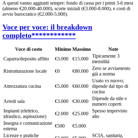
A questi vanno aggiunti sempre: fondo di cassa per i primi 3-6 mesi
(almeno €20.000-40.000), scorte iniziali (€3.000-8.000), e costi di
avvio burocratico (€2.000-5.000).
Voce per voce: il breakdown
completo************
Voce di costo
Minimo
Massimo
Note
Tipicamente 3
Caparra/deposito affitto
€3.000
€15.000
mensilità
Zero se avviamento
Ristrutturazione locale
€0
€80.000
già a norma
Usato vs nuovo;
Attrezzatura cucina
€5.000
€60.000
dipende dal tipo di
cucina
Dipende da stile e
Arredi sala
€3.000
€30.000
numero coperti
Impianti (elettrico,
Spesso imprevisto
€2.000
€25.000
idraulico, aspirazione)
alto
Insegna e comunicazione
€500
€5.000
esterna
Licenze e pratiche
SCIA, sanitaria,