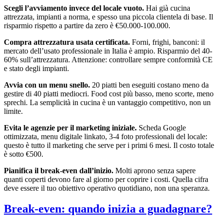
Scegli l’avviamento invece del locale vuoto.
Hai già cucina
attrezzata, impianti a norma, e spesso una piccola clientela di base. Il
risparmio rispetto a partire da zero è €50.000-100.000.
Compra attrezzatura usata certificata.
Forni, frighi, banconi: il
mercato dell’usato professionale in Italia è ampio. Risparmio del 40-
60% sull’attrezzatura. Attenzione: controllare sempre conformità CE
e stato degli impianti.
Avvia con un menu snello.
20 piatti ben eseguiti costano meno da
gestire di 40 piatti mediocri. Food cost più basso, meno scorte, meno
sprechi. La semplicità in cucina è un vantaggio competitivo, non un
limite.
Evita le agenzie per il marketing iniziale.
Scheda Google
ottimizzata, menu digitale linkato, 3-4 foto professionali del locale:
questo è tutto il marketing che serve per i primi 6 mesi. Il costo totale
è sotto €500.
Pianifica il break-even dall’inizio.
Molti aprono senza sapere
quanti coperti devono fare al giorno per coprire i costi. Quella cifra
deve essere il tuo obiettivo operativo quotidiano, non una speranza.
Break-even: quando inizia a guadagnare?