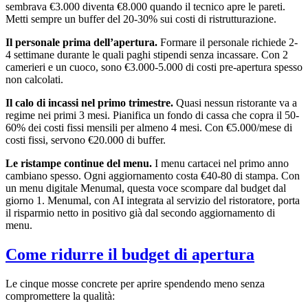
sembrava €3.000 diventa €8.000 quando il tecnico apre le pareti.
Metti sempre un buffer del 20-30% sui costi di ristrutturazione.
Il personale prima dell’apertura.
Formare il personale richiede 2-
4 settimane durante le quali paghi stipendi senza incassare. Con 2
camerieri e un cuoco, sono €3.000-5.000 di costi pre-apertura spesso
non calcolati.
Il calo di incassi nel primo trimestre.
Quasi nessun ristorante va a
regime nei primi 3 mesi. Pianifica un fondo di cassa che copra il 50-
60% dei costi fissi mensili per almeno 4 mesi. Con €5.000/mese di
costi fissi, servono €20.000 di buffer.
Le ristampe continue del menu.
I menu cartacei nel primo anno
cambiano spesso. Ogni aggiornamento costa €40-80 di stampa. Con
un menu digitale Menumal, questa voce scompare dal budget dal
giorno 1. Menumal, con AI integrata al servizio del ristoratore, porta
il risparmio netto in positivo già dal secondo aggiornamento di
menu.
Come ridurre il budget di apertura
Le cinque mosse concrete per aprire spendendo meno senza
compromettere la qualità: