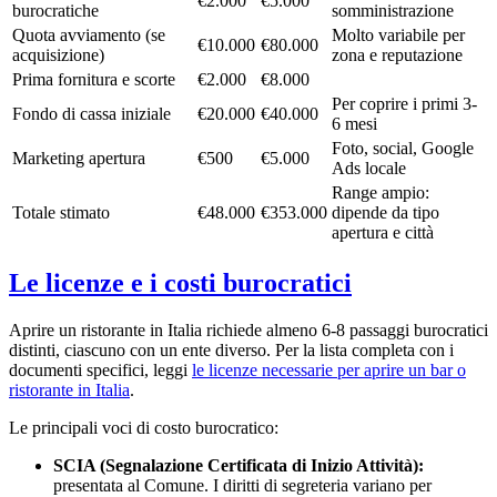
€2.000
€5.000
burocratiche
somministrazione
Quota avviamento (se
Molto variabile per
€10.000
€80.000
acquisizione)
zona e reputazione
Prima fornitura e scorte
€2.000
€8.000
Per coprire i primi 3-
Fondo di cassa iniziale
€20.000
€40.000
6 mesi
Foto, social, Google
Marketing apertura
€500
€5.000
Ads locale
Range ampio:
Totale stimato
€48.000
€353.000
dipende da tipo
apertura e città
Le licenze e i costi burocratici
Aprire un ristorante in Italia richiede almeno 6-8 passaggi burocratici
distinti, ciascuno con un ente diverso. Per la lista completa con i
documenti specifici, leggi
le licenze necessarie per aprire un bar o
ristorante in Italia
.
Le principali voci di costo burocratico:
SCIA (Segnalazione Certificata di Inizio Attività):
presentata al Comune. I diritti di segreteria variano per