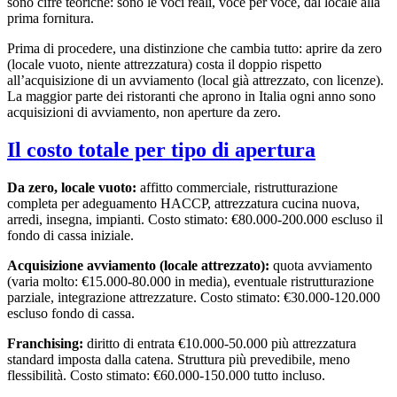
sono cifre teoriche: sono le voci reali, voce per voce, dal locale alla
prima fornitura.
Prima di procedere, una distinzione che cambia tutto: aprire da zero
(locale vuoto, niente attrezzatura) costa il doppio rispetto
all’acquisizione di un avviamento (local già attrezzato, con licenze).
La maggior parte dei ristoranti che aprono in Italia ogni anno sono
acquisizioni di avviamento, non aperture da zero.
Il costo totale per tipo di apertura
Da zero, locale vuoto:
affitto commerciale, ristrutturazione
completa per adeguamento HACCP, attrezzatura cucina nuova,
arredi, insegna, impianti. Costo stimato: €80.000-200.000 escluso il
fondo di cassa iniziale.
Acquisizione avviamento (locale attrezzato):
quota avviamento
(varia molto: €15.000-80.000 in media), eventuale ristrutturazione
parziale, integrazione attrezzature. Costo stimato: €30.000-120.000
escluso fondo di cassa.
Franchising:
diritto di entrata €10.000-50.000 più attrezzatura
standard imposta dalla catena. Struttura più prevedibile, meno
flessibilità. Costo stimato: €60.000-150.000 tutto incluso.