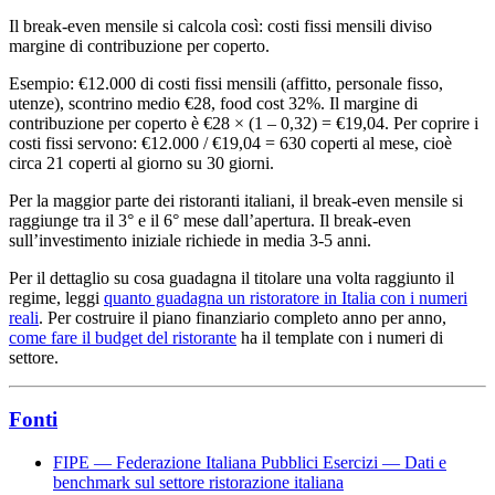
Il break-even mensile si calcola così: costi fissi mensili diviso
margine di contribuzione per coperto.
Esempio: €12.000 di costi fissi mensili (affitto, personale fisso,
utenze), scontrino medio €28, food cost 32%. Il margine di
contribuzione per coperto è €28 × (1 – 0,32) = €19,04. Per coprire i
costi fissi servono: €12.000 / €19,04 = 630 coperti al mese, cioè
circa 21 coperti al giorno su 30 giorni.
Per la maggior parte dei ristoranti italiani, il break-even mensile si
raggiunge tra il 3° e il 6° mese dall’apertura. Il break-even
sull’investimento iniziale richiede in media 3-5 anni.
Per il dettaglio su cosa guadagna il titolare una volta raggiunto il
regime, leggi
quanto guadagna un ristoratore in Italia con i numeri
reali
. Per costruire il piano finanziario completo anno per anno,
come fare il budget del ristorante
ha il template con i numeri di
settore.
Fonti
FIPE — Federazione Italiana Pubblici Esercizi — Dati e
benchmark sul settore ristorazione italiana