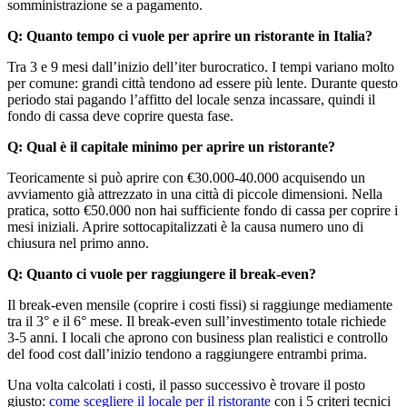
somministrazione se a pagamento.
Q: Quanto tempo ci vuole per aprire un ristorante in Italia?
Tra 3 e 9 mesi dall’inizio dell’iter burocratico. I tempi variano molto
per comune: grandi città tendono ad essere più lente. Durante questo
periodo stai pagando l’affitto del locale senza incassare, quindi il
fondo di cassa deve coprire questa fase.
Q: Qual è il capitale minimo per aprire un ristorante?
Teoricamente si può aprire con €30.000-40.000 acquisendo un
avviamento già attrezzato in una città di piccole dimensioni. Nella
pratica, sotto €50.000 non hai sufficiente fondo di cassa per coprire i
mesi iniziali. Aprire sottocapitalizzati è la causa numero uno di
chiusura nel primo anno.
Q: Quanto ci vuole per raggiungere il break-even?
Il break-even mensile (coprire i costi fissi) si raggiunge mediamente
tra il 3° e il 6° mese. Il break-even sull’investimento totale richiede
3-5 anni. I locali che aprono con business plan realistici e controllo
del food cost dall’inizio tendono a raggiungere entrambi prima.
Una volta calcolati i costi, il passo successivo è trovare il posto
giusto:
come scegliere il locale per il ristorante
con i 5 criteri tecnici